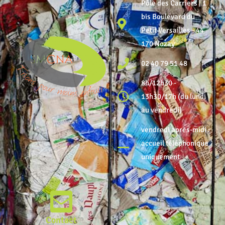
Pôle des Carriers | 1
bis Boulevard du
Petit Versailles - 44
170 Nozay
02 40 79 51 48
8h/12h30 -
13h30/17h (du lundi
au vendredi)
vendredi après-midi :
accueil téléphonique
uniquement
Contact