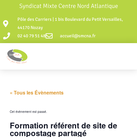
Syndicat Mixte Centre Nord Atlantique
Pôle des Carriers | 1 bis Boulevard du Petit Versailles,
44170 Nozay
02 40 79 51 48
accueil@smcna.fr
« Tous les Évènements
Cet évènement est passé.
Formation référent de site de
compostage partagé