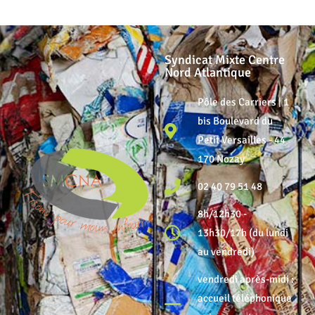
Syndicat Mixte Centre
Nord Atlantique
Pôle des Carriers | 1
bis Boulevard du
Petit Versailles - 44
170 Nozay
02 40 79 51 48
8h/12h30 -
13h30/17h (du lundi
au vendredi)
vendredi après-midi :
accueil téléphonique