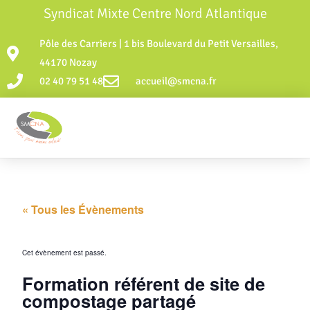
Syndicat Mixte Centre Nord Atlantique
Pôle des Carriers | 1 bis Boulevard du Petit Versailles,
44170 Nozay
02 40 79 51 48
accueil@smcna.fr
« Tous les Évènements
Cet évènement est passé.
Formation référent de site de
compostage partagé