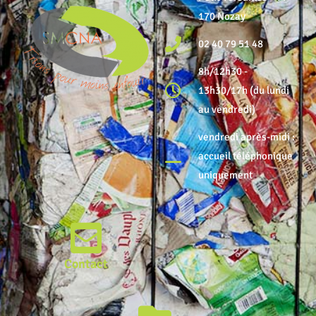
170 Nozay
02 40 79 51 48
8h/12h30 -
13h30/17h (du lundi
au vendredi)
vendredi après-midi :
accueil téléphonique
uniquement
Contact