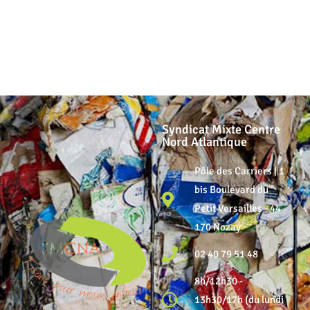
Syndicat Mixte Centre
Nord Atlantique
Pôle des Carriers | 1
bis Boulevard du
Petit Versailles - 44
170 Nozay
02 40 79 51 48
8h/12h30 -
13h30/17h (du lundi