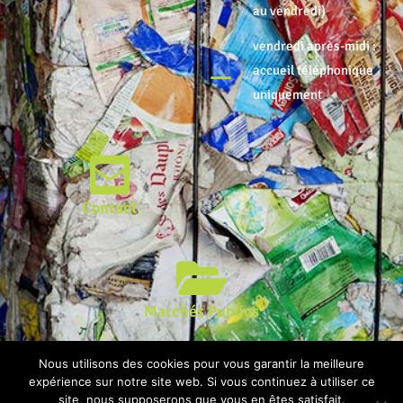
au vendredi)
vendredi après-midi :
accueil téléphonique
uniquement
Contact
Marchés Publics
© Syndicat Mixte Centre Nord Atlantique | Conception : Agence
Nous utilisons des cookies pour vous garantir la meilleure
expérience sur notre site web. Si vous continuez à utiliser ce
NÂOnoum |
Mentions légales & Gestion des données
site, nous supposerons que vous en êtes satisfait.