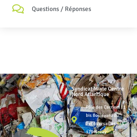
Questions / Réponses
Syndicat Mixte Centre
Nord Atlantique
Pôle des Carriers | 1
bis Boulevard du
Petit Versailles - 44
170 Nozay