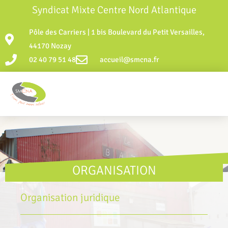
Syndicat Mixte Centre Nord Atlantique
Pôle des Carriers | 1 bis Boulevard du Petit Versailles,
44170 Nozay
02 40 79 51 48
accueil@smcna.fr
ORGANISATION
Organisation juridique