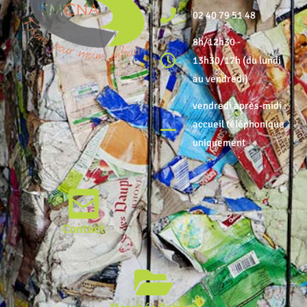
02 40 79 51 48
8h/12h30 -
13h30/17h (du lundi
au vendredi)
vendredi après-midi :
accueil téléphonique
uniquement
Contact