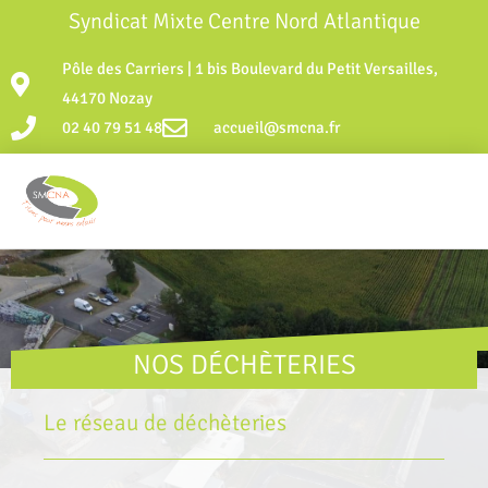
Syndicat Mixte Centre Nord Atlantique
Pôle des Carriers | 1 bis Boulevard du Petit Versailles,
44170 Nozay
02 40 79 51 48
accueil@smcna.fr
NOS DÉCHÈTERIES
Le réseau de déchèteries