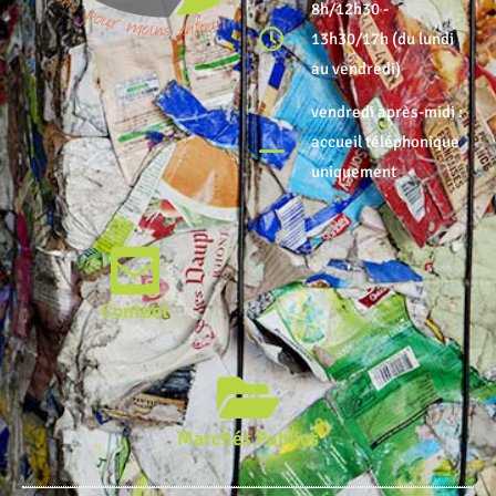
8h/12h30 -
13h30/17h (du lundi
au vendredi)
vendredi après-midi :
accueil téléphonique
uniquement
Contact
Marchés Publics