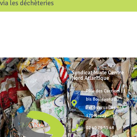
via les déchèteries
Syndicat Mixte Centre
Nord Atlantique
Pôle des Carriers | 1
bis Boulevard du
Petit Versailles - 44
170 Nozay
02 40 79 51 48