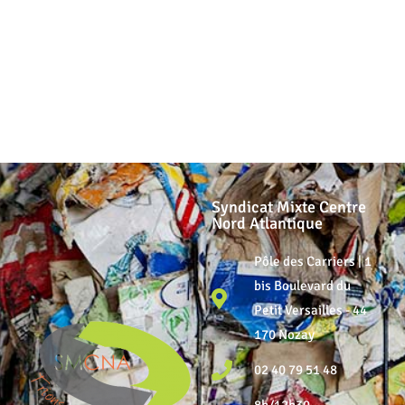
Syndicat Mixte Centre
Nord Atlantique
Pôle des Carriers | 1
bis Boulevard du
Petit Versailles - 44
170 Nozay
02 40 79 51 48