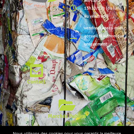
8h/12h30 -
13h30/17h (du lundi
au vendredi)
vendredi après-midi :
accueil téléphonique
uniquement
Contact
Marchés Publics
© Syndicat Mixte Centre Nord Atlantique | Conception : Agence
Nous utilisons des cookies pour vous garantir la meilleure