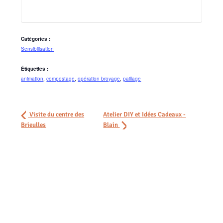
Catégories :
Sensibilisation
Étiquettes :
animation
,
compostage
,
opération broyage
,
paillage
Visite du centre des
Atelier DIY et Idées Cadeaux -
Brieulles
Blain