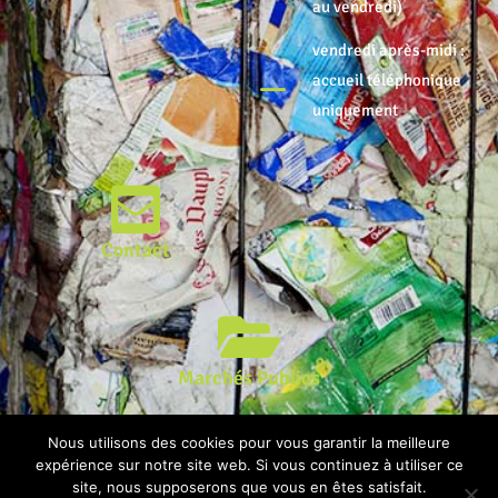
au vendredi)
vendredi après-midi :
accueil téléphonique
uniquement
Contact
Marchés Publics
© Syndicat Mixte Centre Nord Atlantique | Conception : Agence
Nous utilisons des cookies pour vous garantir la meilleure
expérience sur notre site web. Si vous continuez à utiliser ce
NÂOnoum |
Mentions légales & Gestion des données
site, nous supposerons que vous en êtes satisfait.