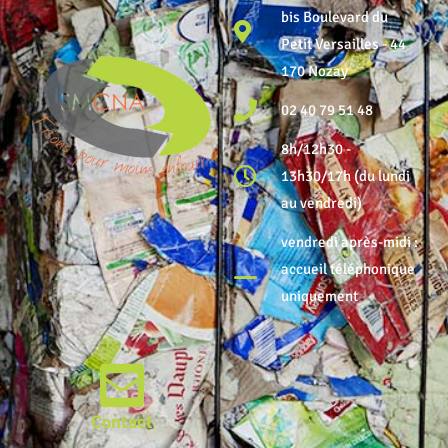
bis Boulevard du
Petit Versailles - 44
170 Nozay
02 40 79 51 48
8h/12h30 -
13h30/17h (du lundi
au vendredi)
vendredi après-midi :
accueil téléphonique
uniquement
Contact