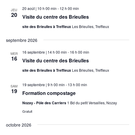
a
t
t
t
20 août | 10 h 00 min
-
12 h 00 min
i
JEU
20
i
i
Visite du centre des Brieulles
o
o
o
n
site des Brieulles à Treffieux
Les Brieulles, Treffieux
n
d
n
e
septembre 2026
n
p
v
e
a
16 septembre | 14 h 00 min
-
16 h 00 min
MER
u
z
16
r
Visite du centre des Brieulles
e
u
c
s
site des Brieulles à Treffieux
Les Brieulles, Treffieux
n
o
É
e
n
19 septembre | 9 h 00 min
-
13 h 00 min
v
SAM
d
19
s
Formation compostage
è
a
n
u
Nozay - Pôle des Carriers
1 Bd du petit Versailles, Nozay
t
e
l
Gratuit
e
m
t
.
e
octobre 2026
a
n