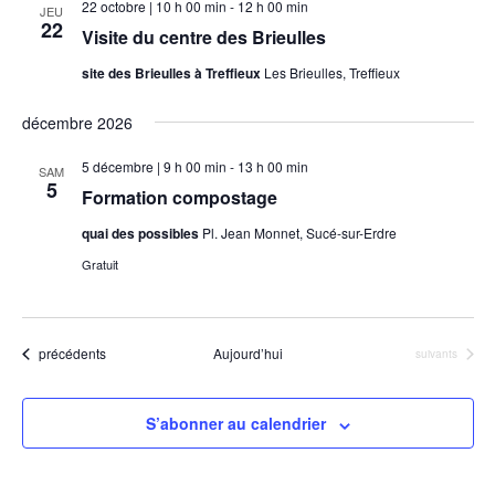
t
22 octobre | 10 h 00 min
-
12 h 00 min
t
JEU
22
i
Visite du centre des Brieulles
o
site des Brieulles à Treffieux
Les Brieulles, Treffieux
n
s
décembre 2026
5 décembre | 9 h 00 min
-
13 h 00 min
SAM
5
Formation compostage
quai des possibles
Pl. Jean Monnet, Sucé-sur-Erdre
Gratuit
Évènements
précédents
Aujourd’hui
Évènements
suivants
S’abonner au calendrier