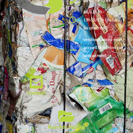
02 40 79 51 48
8h/12h30 -
13h30/17h (du lundi
au vendredi)
vendredi après-midi :
accueil téléphonique
uniquement
Contact
Marchés Publics