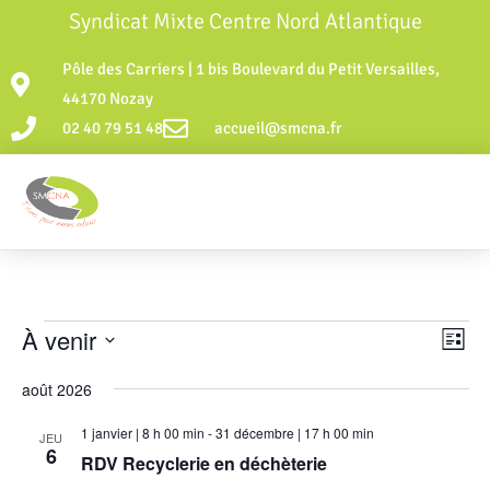
Syndicat Mixte Centre Nord Atlantique
Pôle des Carriers | 1 bis Boulevard du Petit Versailles,
44170 Nozay
02 40 79 51 48
accueil@smcna.fr
À venir
N
N
L
a
a
S
i
v
août 2026
s
v
é
t
i
i
l
1 janvier | 8 h 00 min
-
31 décembre | 17 h 00 min
e
JEU
g
6
g
e
RDV Recyclerie en déchèterie
a
c