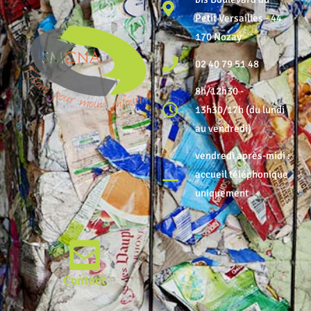
Petit Versailles - 44
170 Nozay
02 40 79 51 48
8h/12h30 -
13h30/17h (du lundi
au vendredi)
vendredi après-midi :
accueil téléphonique
uniquement
Contact