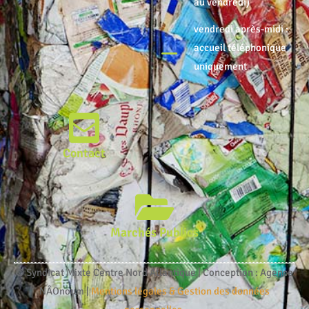
au vendredi)
vendredi après-midi :
accueil téléphonique
uniquement
Contact
Marchés Publics
© Syndicat Mixte Centre Nord Atlantique | Conception : Agence
NÂOnoum |
Mentions légales & Gestion des données