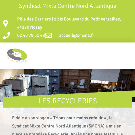
Syndicat Mixte Centre Nord Atlantique
Pôle des Carriers | 1 bis Boulevard du Petit Versailles,
44170 Nozay
02 40 79 51 48
accueil@smcna.fr
LES RECYCLERIES
Fidèle à son slogan «
Trions pour moins enfouir
» , le
Syndicat Mixte Centre Nord Atlantique (SMCNA) a mis en
place sa première Recyclerie. Après une phase test sur la