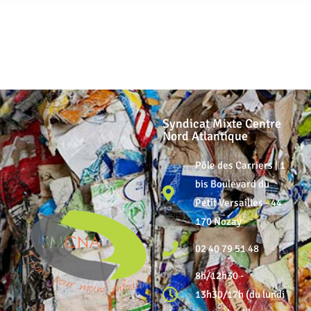
Syndicat Mixte Centre
Nord Atlantique
Pôle des Carriers | 1
bis Boulevard du
Petit Versailles - 44
170 Nozay
02 40 79 51 48
8h/12h30 -
13h30/17h (du lundi