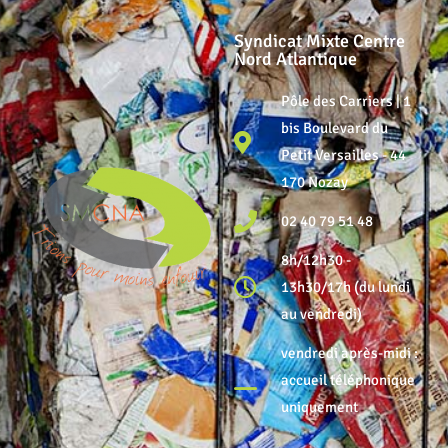
Syndicat Mixte Centre
Nord Atlantique
Pôle des Carriers | 1
bis Boulevard du
Petit Versailles - 44
170 Nozay
02 40 79 51 48
8h/12h30 -
13h30/17h (du lundi
au vendredi)
vendredi après-midi :
accueil téléphonique
uniquement