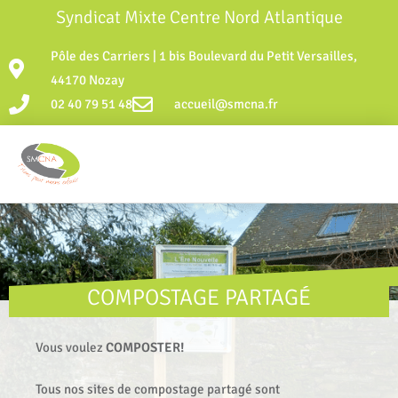
Syndicat Mixte Centre Nord Atlantique
Pôle des Carriers | 1 bis Boulevard du Petit Versailles,
44170 Nozay
02 40 79 51 48
accueil@smcna.fr
COMPOSTAGE PARTAGÉ
Vous voulez
COMPOSTER!
Tous nos sites de compostage partagé sont