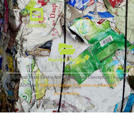
Contact
Marchés Publics
© Syndicat Mixte Centre Nord Atlantique | Conception : Agence
NÂOnoum |
Mentions légales & Gestion des données
personnelles.