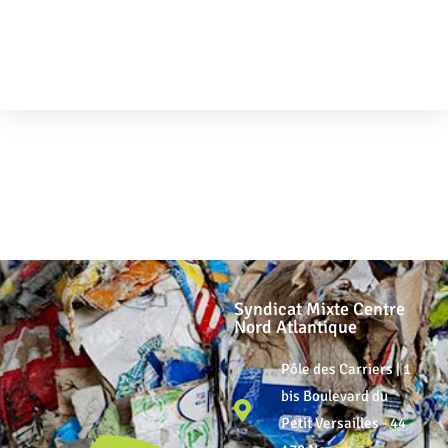
FOCUS
Syndicat Mixte Centre
Nord Atlantique
Pôle des Carriers | 1
bis Boulevard du
Petit Versailles - 44