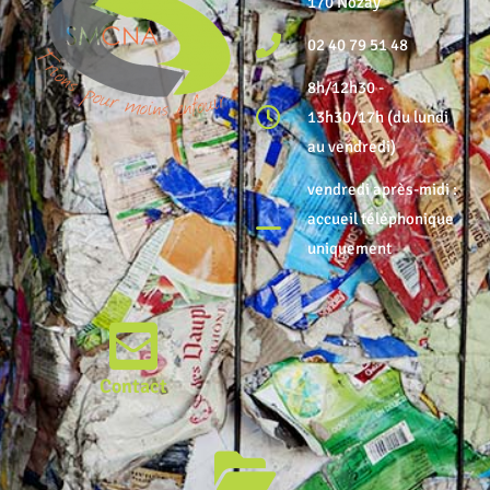
170 Nozay
02 40 79 51 48
8h/12h30 -
13h30/17h (du lundi
au vendredi)
vendredi après-midi :
accueil téléphonique
uniquement
Contact