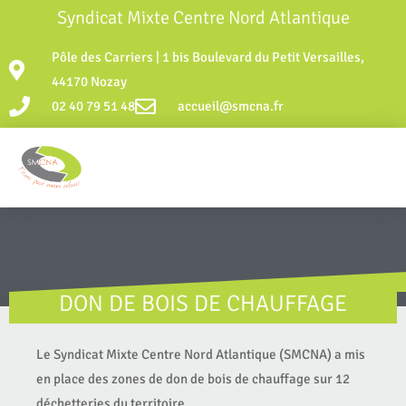
Syndicat Mixte Centre Nord Atlantique
Pôle des Carriers | 1 bis Boulevard du Petit Versailles,
44170 Nozay
02 40 79 51 48
accueil@smcna.fr
DON DE BOIS DE CHAUFFAGE
Le Syndicat Mixte Centre Nord Atlantique (SMCNA) a mis
en place des zones de don de bois de chauffage sur 12
déchetteries du territoire.