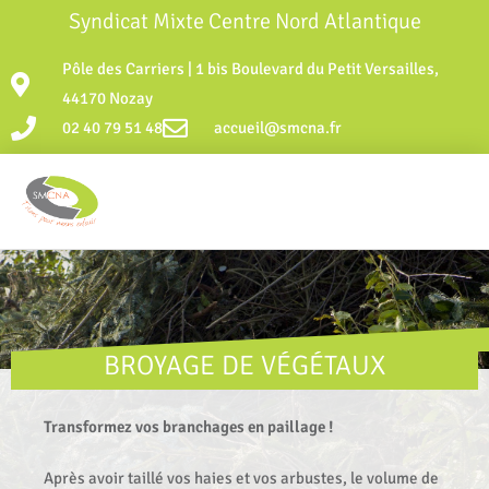
Syndicat Mixte Centre Nord Atlantique
Pôle des Carriers | 1 bis Boulevard du Petit Versailles,
44170 Nozay
02 40 79 51 48
accueil@smcna.fr
BROYAGE DE VÉGÉTAUX
Transformez vos branchages en paillage !
Après avoir taillé vos haies et vos arbustes, le volume de