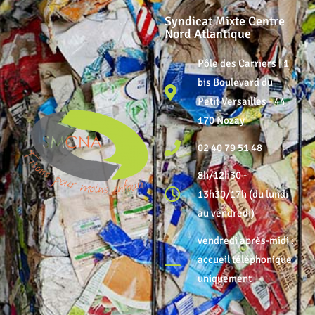
Syndicat Mixte Centre
Nord Atlantique
Pôle des Carriers | 1
bis Boulevard du
Petit Versailles - 44
170 Nozay
02 40 79 51 48
8h/12h30 -
13h30/17h (du lundi
au vendredi)
vendredi après-midi :
accueil téléphonique
uniquement