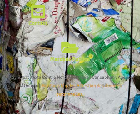
Contact
Marchés Publics
© Syndicat Mixte Centre Nord Atlantique | Conception : Agence
NÂOnoum |
Mentions légales & Gestion des données
personnelles.